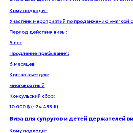
Кому подходит
Участник мероприятий по продвижению «мягкой с
Период действия визы
:
5 лет
Продление пребывания
:
6 месяцев
Кол-во въездов
:
многократный
Консульский сбор
:
10 000 ฿
(~
24 483 ₽
)
Виза для супругов и детей держателей в
Кому подходит