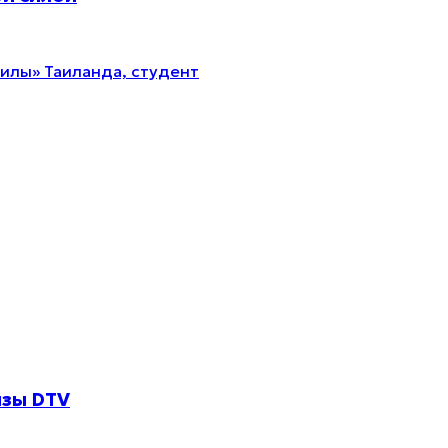
илы» Таиланда, студент
изы DTV